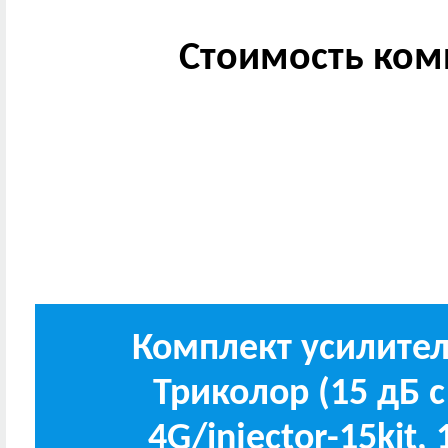
Стоимость комп
Комплект усилите
Триколор (15 дБ 
4G/injector-15kit,